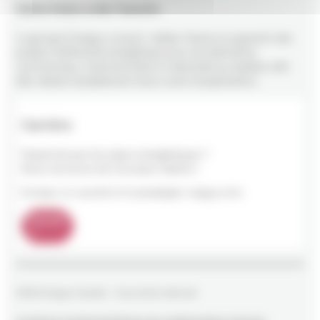
Votre futur a de l’avenir.
Le groupe E'nergys conçoit, réalise, finance et garantit des
projets d’efficacité énergétique pour les bâtiments
commerciaux, institutionnels et industriels au Québec afin
d'en réduire durablement leurs coûts d’exploitation.
Carrière
Passionné par les enjeux énergétiques ?
Nous recrutons de nouveaux talents !
Envoyer un courriel à rh.canada@e-nergys.com.
Postuler
2026 Energys Canada - Tous droits réservés