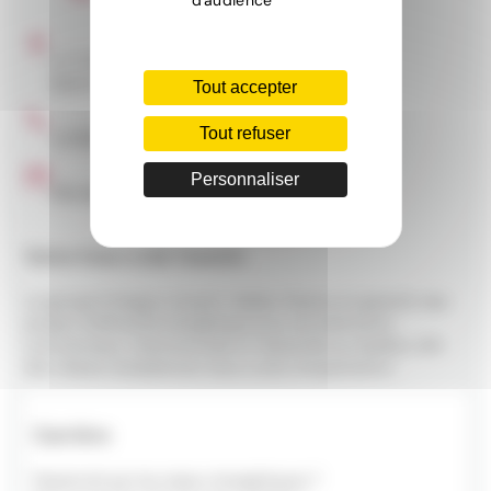
d'audience
C. P. 5594
Sainte-Julie (Québec) J3E 1X5
Tout accepter
Tout refuser
+1 (514) 335-9374
Personnaliser
info.canada@e-nergys.com
Votre futur a de l’avenir.
Le groupe E'nergys conçoit, réalise, finance et garantit des
projets d’efficacité énergétique pour les bâtiments
commerciaux, institutionnels et industriels au Québec afin
d'en réduire durablement leurs coûts d’exploitation.
Carrière
Passionné par les enjeux énergétiques ?